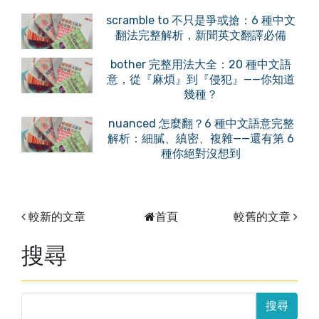
scramble to 不只是爭或搶：6 種中文
翻法完整解析，新聞英文翻譯必備
bother 完整用法大全：20 種中文語
意，從『麻煩』到『侵犯』——你知道
幾種？
nuanced 怎麼翻？6 種中文語意完整
解析：細膩、縝密、複雜——還有第 6
種你絕對沒想到
較新的文章
首頁
較舊的文章
搜尋