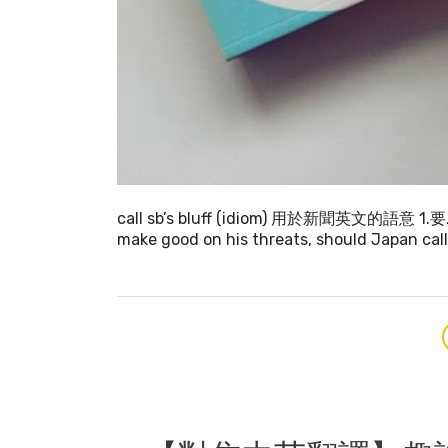
call sb’s bluff (idiom) 用於新聞英文的語意 1.要…攤
make good on his threats, should Japan