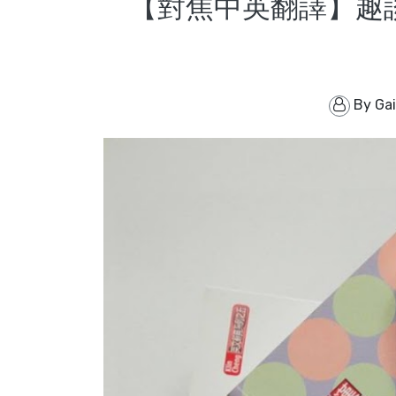
【對焦中英翻譯】趣談英文
By
Ga