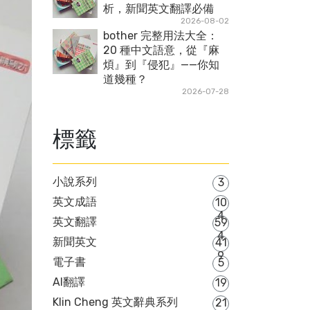
析，新聞英文翻譯必備
2026-08-02
bother 完整用法大全：
20 種中文語意，從『麻
煩』到『侵犯』——你知
道幾種？
2026-07-28
標籤
小說系列
3
英文成語
10
4
英文翻譯
59
4
新聞英文
41
9
電子書
5
AI翻譯
19
Klin Cheng 英文辭典系列
21