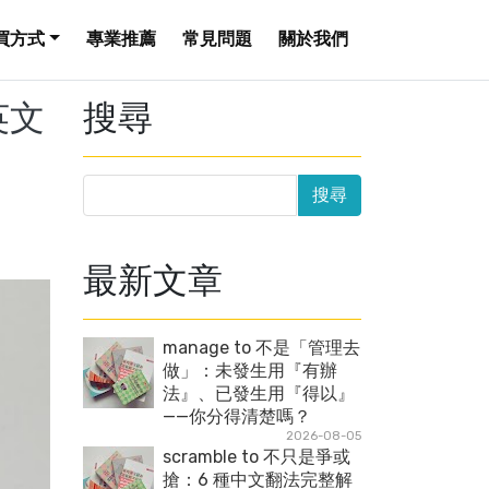
買方式
專業推薦
常見問題
關於我們
聞英文
搜尋
最新文章
manage to 不是「管理去
做」：未發生用『有辦
法』、已發生用『得以』
——你分得清楚嗎？
2026-08-05
scramble to 不只是爭或
搶：6 種中文翻法完整解