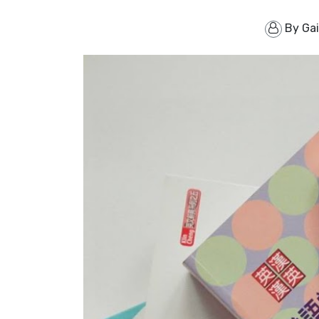
By
Ga