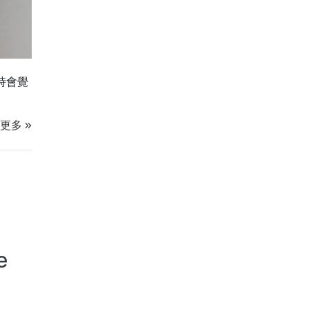
時會覺
更多 »
e