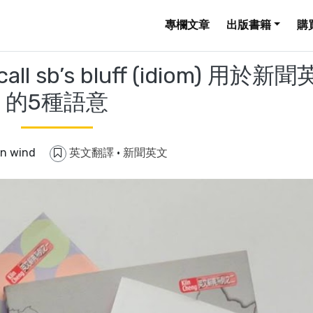
專欄文章
出版書籍
購
b’s bluff (idiom) 用於新
的5種語意
in wind
英文翻譯
·
新聞英文