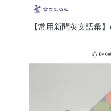
【常用新聞英文語彙】call s
By
Ga