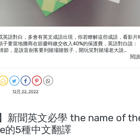
音或英語對白，多會有英文成語出現，你若瞭解這些成語，看影片
頭子要當地攤商在節慶時繳交收入40%的保護費，英語對白說：
土匪！ 另一情節，是說盲劍客要到賭場賭骰子，開玩笑對賭場老大說…
閱讀
12月 22, 2022
英文必學 the name of th
me的5種中文翻譯