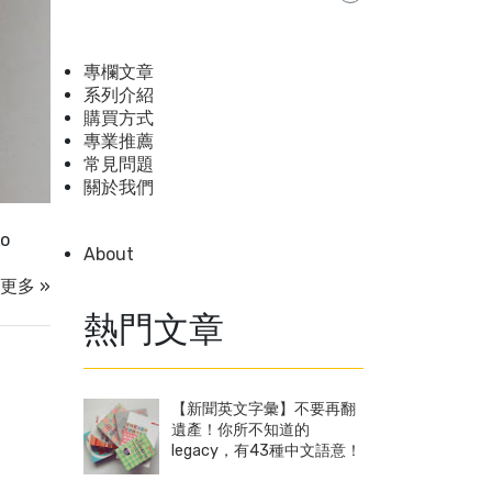
專欄文章
系列介紹
購買方式
專業推薦
常見問題
關於我們
to
About
更多 »
熱門文章
【新聞英文字彙】不要再翻
遺產！你所不知道的
legacy，有43種中文語意！