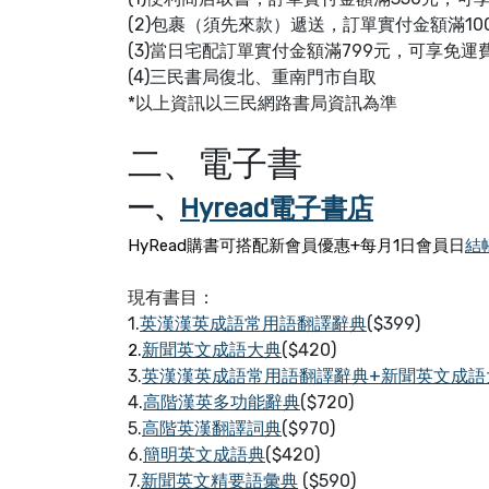
(2)包裹（須先來款）遞送，訂單實付金額滿10
(3)當日宅配訂單實付金額滿799元，可享免運
(4)三民書局復北、重南門市自取
*以上資訊以三民網路書局資訊為準
二、電子書
一、
Hyread電子書店
結
HyRead購書可搭配新會員優惠+
每月1日會員日
現有書目：
1.
英漢漢英成語常用語翻譯辭典
($399)
.
新聞英文成語大典
($420)
2
3.
英漢漢英成語常用語翻譯辭典+新聞英文成語
4.
高階漢英多功能辭典
($720)
5.
高階英漢翻譯詞典
($970)
6.
簡明英文成語典
($420)
7.
新聞英文精要語彙典
($590)