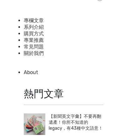
專欄文章
系列介紹
購買方式
專業推薦
常見問題
關於我們
About
熱門文章
【新聞英文字彙】不要再翻
遺產！你所不知道的
legacy，有43種中文語意！