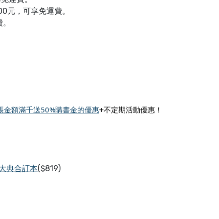
00元，可享免運費。
費。
帳金額滿千送50%購書金的優惠
+不定期活動優惠
！
大典合訂本
($819)