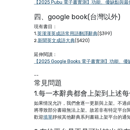
【2025 Pubu 電子書實測】功能、優缺點與
四、google book(台灣以外)
現有書目：
1.
英漢漢英成語常用語翻譯辭典
($399)
.
新聞英文成語大典
($420)
2
延伸閱讀：
【2025 Google Books 電子書實測】功
--
常見問題
1.每一本辭典都會上架到上述
如果情況允許，我們會逐一更新與上架。不過由於有些
將導致部分書籍無法上架。故若非有特定平台閱
歡迎
填單
靜候其他辭典系列書籍上架平台的通