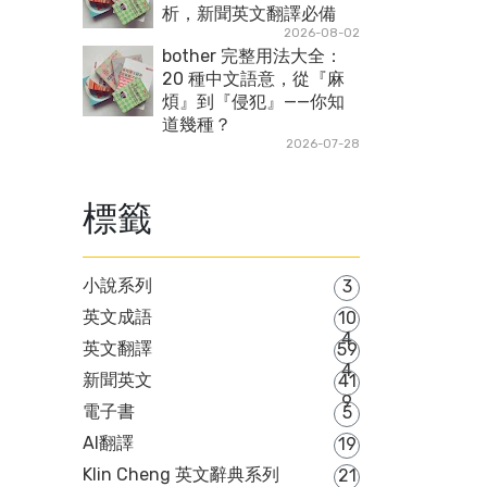
析，新聞英文翻譯必備
2026-08-02
bother 完整用法大全：
20 種中文語意，從『麻
煩』到『侵犯』——你知
道幾種？
2026-07-28
標籤
小說系列
3
英文成語
10
4
英文翻譯
59
4
新聞英文
41
9
電子書
5
AI翻譯
19
Klin Cheng 英文辭典系列
21