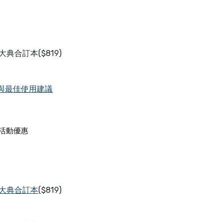
合訂本($819)
缺點與最佳使用建議
活動優惠
大典合訂本
($819)