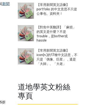
與
新聞
【常用新聞英文語彙】
portfolio 的中文意思不只是
公事包、資料夾！
【對焦中英翻譯】「麻煩」
的英文是什麼？不是
trouble，是bother或
hassle
【常用新聞英文語彙】
icon(n.)的17種中文語意，不
只是「偶像、巨星」，還是
「大師」、「大老」
道地學英文粉絲
專頁
5折