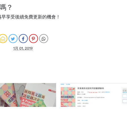
買嗎？
越早享受後續免費更新的機會！
1月 01, 2019
社【Klin Cheng 英文辭典系
【2025 HyRead 電子書實測】