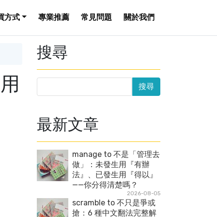
買方式
專業推薦
常見問題
關於我們
搜尋
信用
最新文章
manage to 不是「管理去
做」：未發生用『有辦
法』、已發生用『得以』
——你分得清楚嗎？
2026-08-05
scramble to 不只是爭或
搶：6 種中文翻法完整解