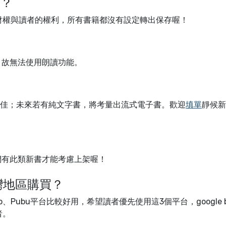
存？
財權與讀者的權利，所有書籍都沒有設定轉出保存喔！
？
，故無法使用朗讀功能。
較佳；未來若有純文字書，將考量出流式電子書。歡迎
填單
靜候新
我們有此類新書才能考慮上架喔！
放台灣地區購買？
o、Pubu平台比較好用，希望讀者優先使用這3個平台，google b
者。