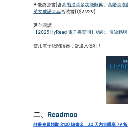
8.優惠套書(含
高階漢英多功能辭典
、
高階英漢
英文成語大典
合裝書
) ($2,929)
延伸閱讀：
【2025 HyRead 電子書實測】功能、優缺
使用電子紙閱讀器，舒適又便利！
二、
Readmoo
註冊會員領取 $100 購書金，30 天內首購享 79 