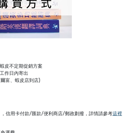
合蝦皮不定期促銷方案
工作日內寄出
萊爾富、蝦皮店到店)
 ，信用卡付款/匯款/便利商店/郵政劃撥，詳情請參考
這裡
享免運費。