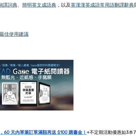
翻譯詞典
、
簡明英文成語典
，以及
英漢漢英成語常用語翻譯辭典
點與最佳使用建議
折，60 天內單筆訂單滿額再送 $100 購書金！
+不定期活動優惠如3本7