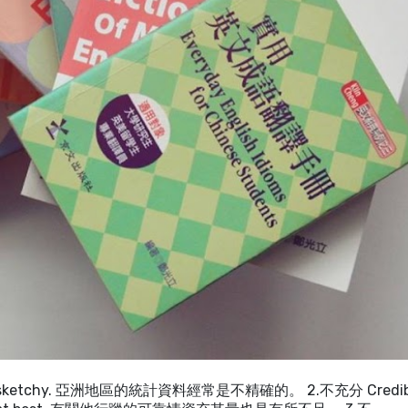
 often sketchy. 亞洲地區的統計資料經常是不精確的。 2.不充分 Credib