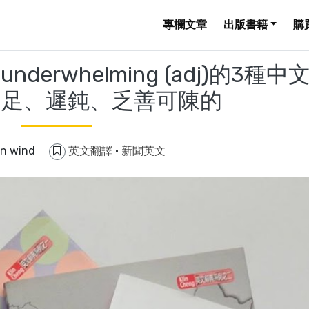
專欄文章
出版書籍
購
erwhelming (adj)的3種中
不足、遲鈍、乏善可陳的
in wind
英文翻譯
·
新聞英文