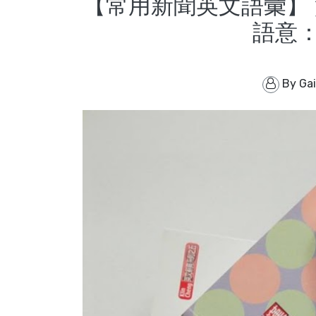
【常用新聞英文語彙】 實用語
語意：
By
Ga