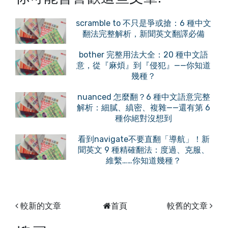
scramble to 不只是爭或搶：6 種中文
翻法完整解析，新聞英文翻譯必備
bother 完整用法大全：20 種中文語
意，從『麻煩』到『侵犯』——你知道
幾種？
nuanced 怎麼翻？6 種中文語意完整
解析：細膩、縝密、複雜——還有第 6
種你絕對沒想到
看到navigate不要直翻「導航」！新
聞英文 9 種精確翻法：度過、克服、
維繫……你知道幾種？
較新的文章
首頁
較舊的文章