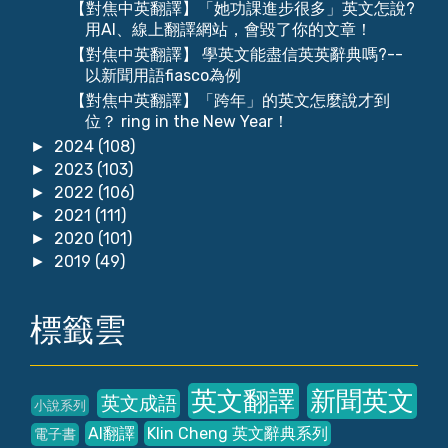
【對焦中英翻譯】「她功課進步很多」英文怎說?
用AI、線上翻譯網站，會毀了你的文章！
【對焦中英翻譯】 學英文能盡信英英辭典嗎?--
以新聞用語fiasco為例
【對焦中英翻譯】「跨年」的英文怎麼說才到
位？ ring in the New Year！
2024
(108)
►
2023
(103)
►
2022
(106)
►
2021
(111)
►
2020
(101)
►
2019
(49)
►
標籤雲
英文翻譯
新聞英文
英文成語
小說系列
AI翻譯
Klin Cheng 英文辭典系列
電子書