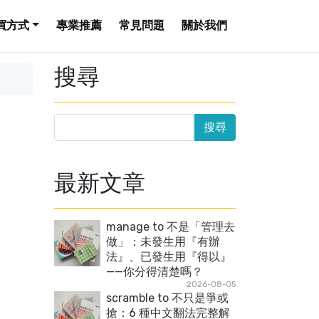
買方式
專業推薦
常見問題
關於我們
搜尋
最新文章
manage to 不是「管理去
做」：未發生用『有辦
法』、已發生用『得以』
——你分得清楚嗎？
2026-08-05
scramble to 不只是爭或
搶：6 種中文翻法完整解