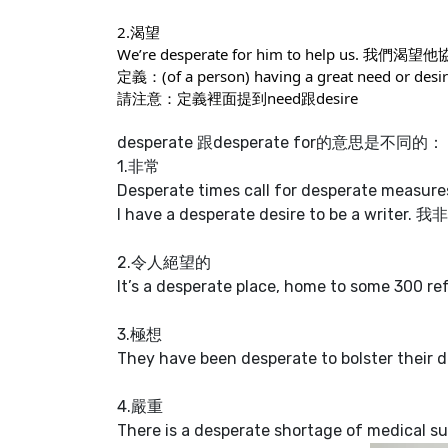
2.渴望
We’re desperate for him to help us. 我們
定義：(of a person) having a great need or desir
請注意：定義裡面提到need跟desire
desperate 跟desperate for的意思是不同的：
1.非常
Desperate times call for desperate 
I have a desperate desire to be a writ
2.令人絕望的
It’s a desperate place, home to
3.極想
They have been desperate to bolster
4.嚴重
There is a desperate shortage of medi