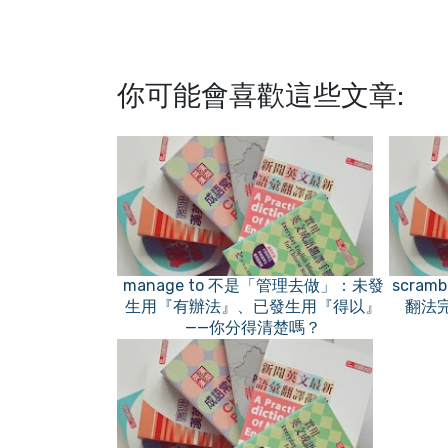
你可能會喜歡這些文章:
manage to 不是「管理去做」：未發
scram
生用『有辦法』、已發生用『得以』
翻法
——你分得清楚嗎？