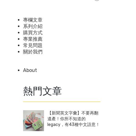
專欄文章
系列介紹
購買方式
專業推薦
常見問題
關於我們
About
熱門文章
【新聞英文字彙】不要再翻
遺產！你所不知道的
legacy，有43種中文語意！