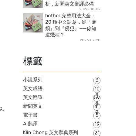
析，新聞英文翻譯必備
2026-08-02
bother 完整用法大全：
20 種中文語意，從『麻
煩』到『侵犯』——你知
道幾種？
2026-07-28
標籤
小說系列
3
。
英文成語
10
4
英文翻譯
59
4
新聞英文
41
陣容。
9
電子書
5
AI翻譯
19
Klin Cheng 英文辭典系列
21