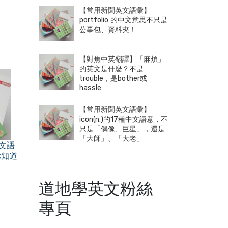
【常用新聞英文語彙】
portfolio 的中文意思不只是
公事包、資料夾！
【對焦中英翻譯】「麻煩」
的英文是什麼？不是
trouble，是bother或
hassle
【常用新聞英文語彙】
icon(n.)的17種中文語意，不
只是「偶像、巨星」，還是
「大師」、「大老」
中文語
你知道
道地學英文粉絲
專頁