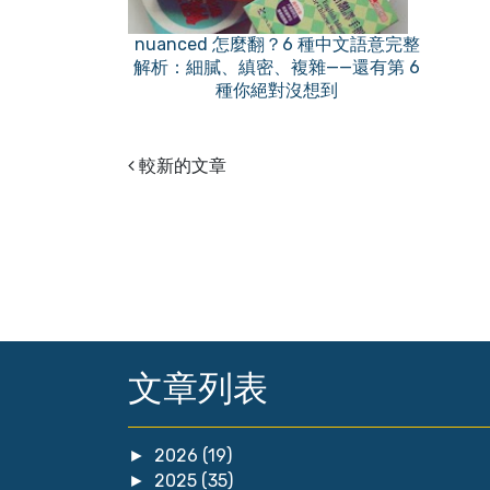
nuanced 怎麼翻？6 種中文語意完整
解析：細膩、縝密、複雜——還有第 6
種你絕對沒想到
較新的文章
文章列表
2026
(19)
►
2025
(35)
►