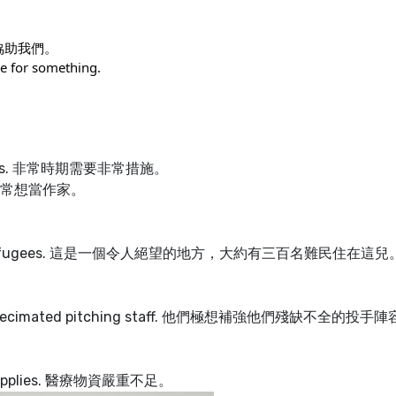
渴望他協助我們。
e for something.
measures. 非常時期需要非常措施。
er. 我非常想當作家。
 some 300 refugees. 這是一個令人絕望的地方，大約有三百名難民住在這兒
 their decimated pitching staff. 他們極想補強他們殘缺不全的投手
cal supplies. 醫療物資嚴重不足。