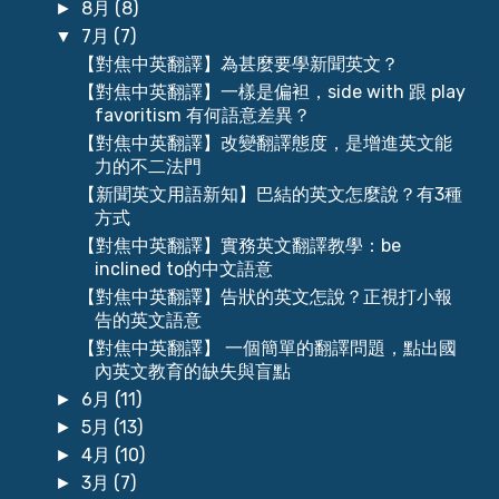
8月
(8)
►
7月
(7)
▼
【對焦中英翻譯】為甚麼要學新聞英文？
【對焦中英翻譯】一樣是偏袒，side with 跟 play
favoritism 有何語意差異？
【對焦中英翻譯】改變翻譯態度，是增進英文能
力的不二法門
【新聞英文用語新知】巴結的英文怎麼說？有3種
方式
【對焦中英翻譯】實務英文翻譯教學：be
inclined to的中文語意
【對焦中英翻譯】告狀的英文怎說？正視打小報
告的英文語意
【對焦中英翻譯】 一個簡單的翻譯問題，點出國
內英文教育的缺失與盲點
6月
(11)
►
5月
(13)
►
4月
(10)
►
3月
(7)
►