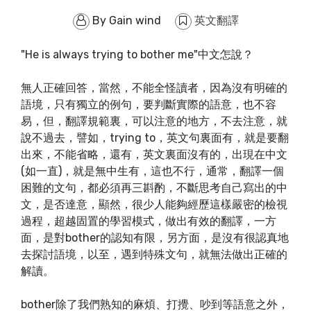
By
Gain wind
英文翻譯
"He is always trying to bother me"中文怎說？
無人正確回答，當然，不能全怪讀者，因為沒有明確的
語境，只有獨立的例句，要判斷實際的語意，也不容
易，但，翻譯規範裏，可以注意的地方，不去注意，就
說不過去，譬如，trying to，英文句裏面有，就是要翻
出來，不能省略，還有，英文裏面沒有的，出現在中文
(如一直)，就是無中生有，這也不行，通常，翻譯一個
困難的文句，都必須再三斟酌，不斷思考自己寫出的中
文，是否達意，顯然，很少人能夠經歷這樣嚴密的檢視
過程，超越固置的學習模式，做出有效的翻譯，一方
面，是對bother的認知有限，另方面，是沒有很認真地
去探討語境，以至，遇到特殊文句，就無法做出正確的
解讀。
bother除了我們熟知的麻煩、打攪、吵到等語意之外，