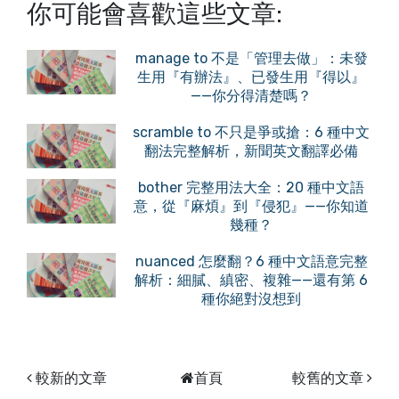
你可能會喜歡這些文章:
manage to 不是「管理去做」：未發
生用『有辦法』、已發生用『得以』
——你分得清楚嗎？
scramble to 不只是爭或搶：6 種中文
翻法完整解析，新聞英文翻譯必備
bother 完整用法大全：20 種中文語
意，從『麻煩』到『侵犯』——你知道
幾種？
nuanced 怎麼翻？6 種中文語意完整
解析：細膩、縝密、複雜——還有第 6
種你絕對沒想到
較新的文章
首頁
較舊的文章