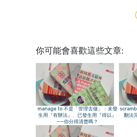
你可能會喜歡這些文章:
manage to 不是「管理去做」：未發
scram
生用『有辦法』、已發生用『得以』
翻法
——你分得清楚嗎？