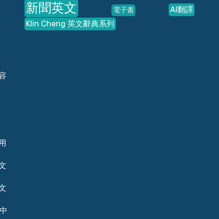
新聞英文
AI翻譯
電子書
Klin Cheng 英文辭典系列
容
用
文
文
.
個中