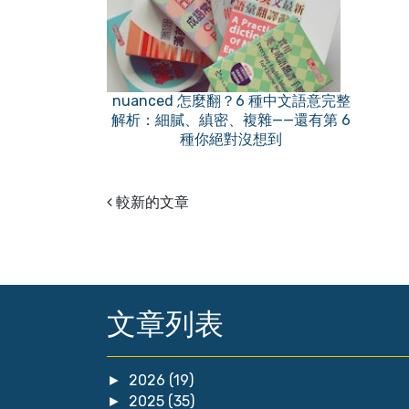
nuanced 怎麼翻？6 種中文語意完整
解析：細膩、縝密、複雜——還有第 6
種你絕對沒想到
較新的文章
文章列表
2026
(19)
►
2025
(35)
►