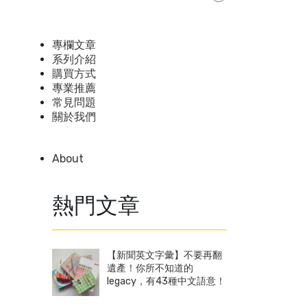
專欄文章
系列介紹
購買方式
專業推薦
常見問題
關於我們
About
熱門文章
【新聞英文字彙】不要再翻
遺產！你所不知道的
legacy，有43種中文語意！