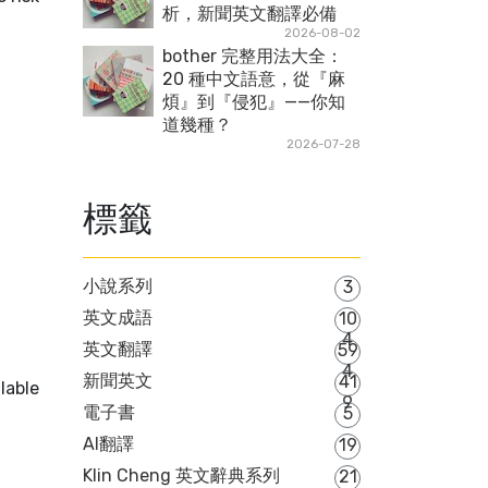
析，新聞英文翻譯必備
2026-08-02
bother 完整用法大全：
20 種中文語意，從『麻
煩』到『侵犯』——你知
道幾種？
2026-07-28
標籤
小說系列
3
英文成語
10
4
英文翻譯
59
4
新聞英文
41
lable
9
電子書
5
AI翻譯
19
Klin Cheng 英文辭典系列
21