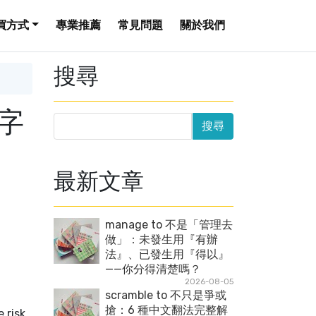
買方式
專業推薦
常見問題
關於我們
搜尋
字
最新文章
manage to 不是「管理去
做」：未發生用『有辦
法』、已發生用『得以』
——你分得清楚嗎？
2026-08-05
scramble to 不只是爭或
搶：6 種中文翻法完整解
e risk