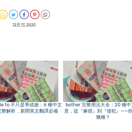
12月 17, 2020
ble to 不只是爭或搶：6 種中文
bother 完整用法大全：20 種
完整解析，新聞英文翻譯必備
意，從『麻煩』到『侵犯』——
幾種？