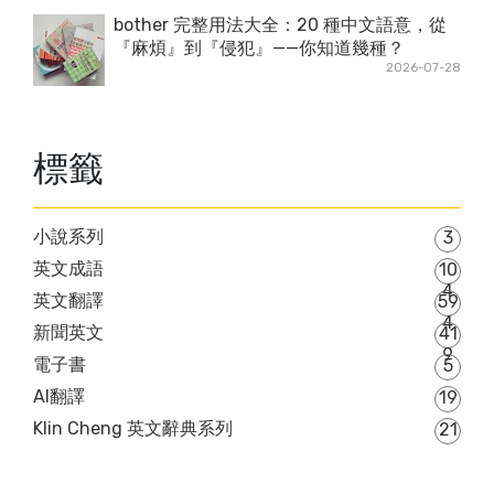
bother 完整用法大全：20 種中文語意，從
『麻煩』到『侵犯』——你知道幾種？
2026-07-28
標籤
小說系列
3
英文成語
10
4
英文翻譯
59
4
新聞英文
41
9
電子書
5
AI翻譯
19
Klin Cheng 英文辭典系列
21