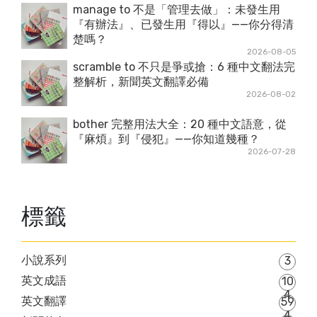
manage to 不是「管理去做」：未發生用
『有辦法』、已發生用『得以』——你分得清
楚嗎？
2026-08-05
scramble to 不只是爭或搶：6 種中文翻法完
整解析，新聞英文翻譯必備
2026-08-02
bother 完整用法大全：20 種中文語意，從
『麻煩』到『侵犯』——你知道幾種？
2026-07-28
標籤
小說系列
3
英文成語
10
4
英文翻譯
59
4