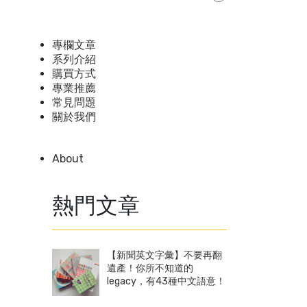
專欄文章
系列介紹
購買方式
專業推薦
常見問題
關於我們
About
熱門文章
【新聞英文字彙】不要再翻
遺產！你所不知道的
legacy，有43種中文語意！