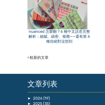
nuanced 怎麼翻？6 種中文語意完整
解析：細膩、縝密、複雜——還有第 6
種你絕對沒想到
較新的文章
文章列表
2026
(19)
►
2025
(35)
►