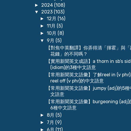
2024
(108)
►
2023
(103)
▼
12月
(16)
►
11月
(5)
►
10月
(8)
►
9月
(5)
▼
【對焦中英翻譯】你弄得清「揮霍」與「
花錢」的不同嗎？
【實用新聞英文成語】a thorn in sb’s sid
(idiom)的3種中文語意
【常用新聞英文語彙】了解reel in (v phr
reel off (v phr)的中文語意
【常用新聞英文語彙】jumpy (adj)的5種
文語意
【常用新聞英文語彙】burgeoning (adj)
6種中文語意
8月
(5)
►
7月
(9)
►
6月
(11)
►