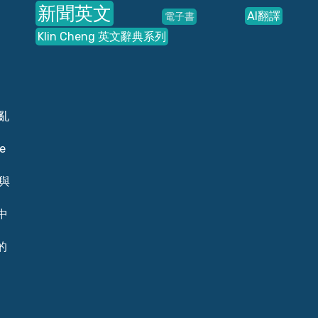
新聞英文
AI翻譯
電子書
Klin Cheng 英文辭典系列
亂
e
)與
中
的