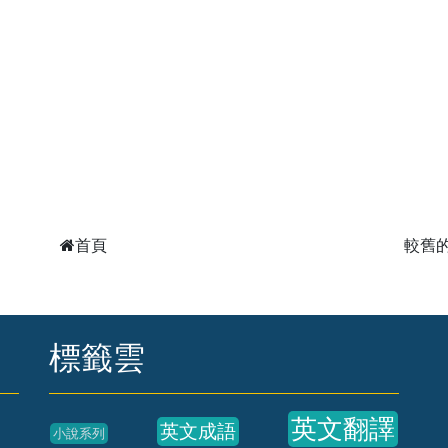
首頁
較舊
標籤雲
英文翻譯
英文成語
小說系列