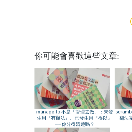
你可能會喜歡這些文章:
manage to 不是「管理去做」：未發
scram
生用『有辦法』、已發生用『得以』
翻法
——你分得清楚嗎？