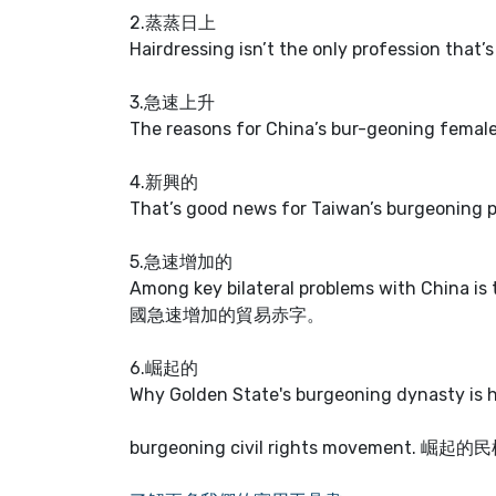
2.蒸蒸日上
Hairdressing isn’t the only professi
3.急速上升
The reasons for China’s bur-geoning
4.新興的
That’s good news for Taiwan’s burge
5.急速增加的
Among key bilateral problems with Chi
國急速增加的貿易赤字。
6.崛起的
Why Golden State's burgeoning dyna
burgeoning civil rights movement. 崛