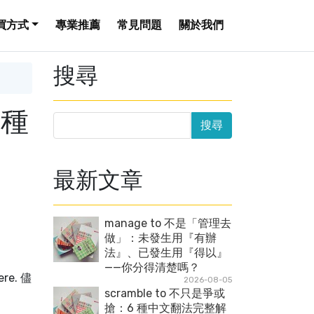
買方式
專業推薦
常見問題
關於我們
搜尋
6種
最新文章
manage to 不是「管理去
做」：未發生用『有辦
法』、已發生用『得以』
——你分得清楚嗎？
ere. 儘
2026-08-05
scramble to 不只是爭或
搶：6 種中文翻法完整解