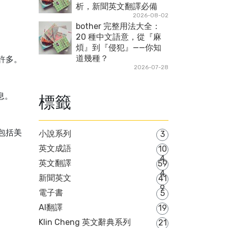
析，新聞英文翻譯必備
2026-08-02
bother 完整用法大全：
20 種中文語意，從『麻
煩』到『侵犯』——你知
道幾種？
因有許多。
2026-07-28
消息。
標籤
問題包括美
小說系列
3
英文成語
10
4
英文翻譯
59
4
新聞英文
41
9
電子書
5
AI翻譯
19
Klin Cheng 英文辭典系列
21