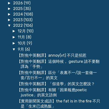
2026
(19)
►
2025
(35)
►
2024
(108)
►
2023
(103)
►
2022
(106)
▼
12月
(10)
►
11月
(8)
►
10月
(9)
►
9月
(6)
▼
【對焦中英翻譯】annoy(vt) 不只是招惹
【對焦中英翻譯】這個時候， gesture 請不要翻
譯為「手勢」
【對焦中英翻譯】區分「表裏不一/說一套做一
套/言行不一」的英文
【對焦中英翻譯】「假道學」的英文怎麼說？
【對焦中英翻譯】有關「因果報應poetic
justice」的英文語例
【實用新聞英文成語】the fat is in the fire 不只
是「生米已成熟飯」