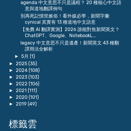
agenda 中文意思不只是議程？ 20 種核心中文語
意與道地翻譯例句
別再死記憤世嫉俗！看外媒必學，新聞字彙
cynical 其實有 13 種道地中文語意
【免費 AI 翻譯實測】2026 誰能對焦新聞英文？
ChatGPT、Google、NotebookL...
legacy 中文意思不只是遺產！新聞英文 43 種翻
譯用法全解析
5月
(1)
►
2025
(35)
►
2024
(108)
►
2023
(103)
►
2022
(106)
►
2021
(111)
►
2020
(101)
►
2019
(49)
►
標籤雲