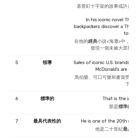
基督釘十字架的故事或許是好
In his iconic novel The 
backpackers discover a Thai 
touris
在他的
經典
小說<海灘>中，一
發現一個未被大眾觀光
5
領導
Sales of iconic U.S. brands li
McDonald’s are slum
馬伯樂、可口可樂和麥當勞等
下滑
6
標準的
That is the iconi
那是
標準的
負
7
最具代表性的
He is one of the 20th centu
他是二十世紀
最具代