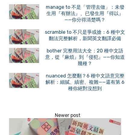
manage to 不是「管理去做」：未發
生用『有辦法』、已發生用『得以』
——你分得清楚嗎？
scramble to 不只是爭或搶：6 種中文
翻法完整解析，新聞英文翻譯必備
bother 完整用法大全：20 種中文語
意，從『麻煩』到『侵犯』——你知道
幾種？
nuanced 怎麼翻？6 種中文語意完整
解析：細膩、縝密、複雜——還有第 6
種你絕對沒想到