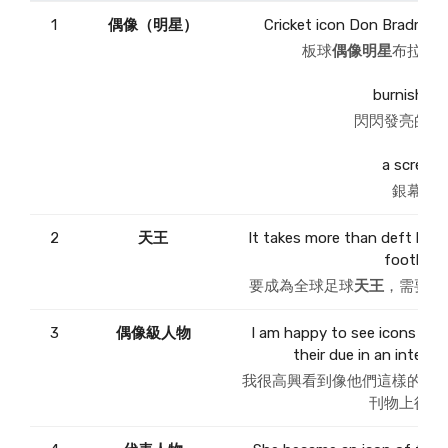
1
偶像（明星）
Cricket icon Don Bradman 
板球
偶像明星
布拉德
burnished 
閃閃發亮的
偶
a screen 
銀幕
偶
2
天王
It takes more than deft ball 
football 
要成為全球足球
天王
，需要的
3
偶像級人物
I am happy to see icons like 
their due in an interna
我很高興看到像他們這樣的
偶
刊物上得到