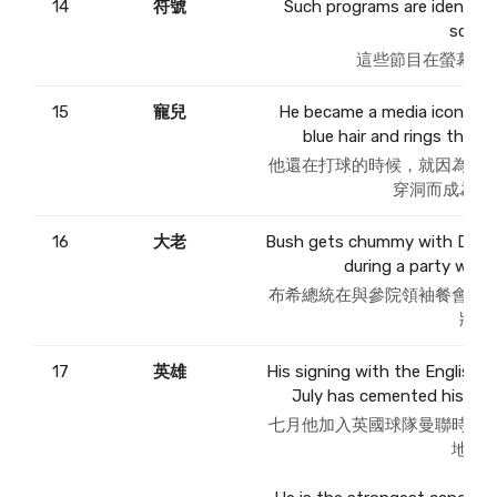
14
符號
Such programs are identifie
screen
這些節目在螢幕上打
15
寵兒
He became a media icon in hi
blue hair and rings throu
他還在打球的時候，就因為把
穿洞而成為媒
16
大老
Bush gets chummy with Demo
during a party with 
布希總統在與參院領袖餐會時
狀。
17
英雄
His signing with the English 
July has cemented his stat
七月他加入英國球隊曼聯時已
地位