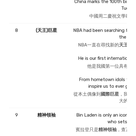
China marks the 100th birthda
Tuesda
中國周二慶祝文學
泰斗
8
(天王)巨星
NBA had been searching for a
the leag
NBA一直在尋找新的
天王巨
He is our first internationa
他是我國第一位具有群
From hometown idols to glo
inspire us to ever gre
從本土偶像到
國際巨星
，我們
大的成
9
精神領袖
Bin Laden is only an icon. Za
who sets the
賓拉登只是
精神領袖
，查瓦希