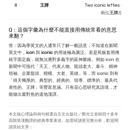
8
王牌
Two iconic lefties met 
兩位
王牌
左投
Q：這個字彙為什麼不能直接用傳統常看的意思
來翻？
答：因為學英文的人通常只了解一般語意，不知道在新聞
英文中，
icon
與
iconic
的用途極為廣泛。若是死板套用傳
統字面定義，就無法應對多義字的延伸脈絡。例如 icon 在
新聞中可指代「天王、代表人物、龍頭老大、泰斗、精神
領袖、企業龍頭、楷模、大老、英雄」等，而 iconic 則有
「得天獨厚的、典型的、經典的、領導、標準的、最具代
表性的、王牌」等豐富意涵。只有花心思研究其語境，才
能做出最對焦的道地漢譯。
本文核心理論與例句精選自京文出版社／鄭光立老師四十多年
高階英漢翻譯的經典專業著述。如需研讀更完整分析，歡迎閱
讀原始文章：