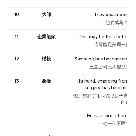
人。
10
大師
They became icons o
他們成為全球
11
企業龍頭
This may be the death knell
這可能是美國一個
企
12
楷模
Samsung has become an icon 
三星公司已經變成韓國
13
象徵
His hand, emerging from hi
surgery, has become an i
他那隻在手術時從母親子宮伸
的
象徵
He is an icon of an un
他一個不民主制