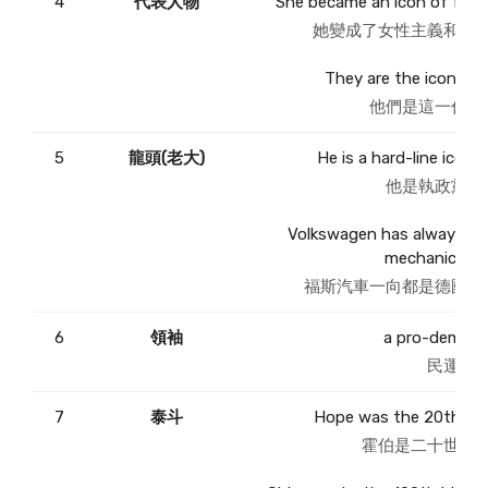
4
代表人物
She became an icon of femin
她變成了女性主義和社
They are the icons of
他們是這一代的
5
龍頭(老大)
He is a hard-line icon o
他是執政黨鷹
Volkswagen has always be
mechanic engi
福斯汽車一向都是德國機
6
領袖
a pro-democra
民運
領
7
泰斗
Hope was the 20th cent
霍伯是二十世紀