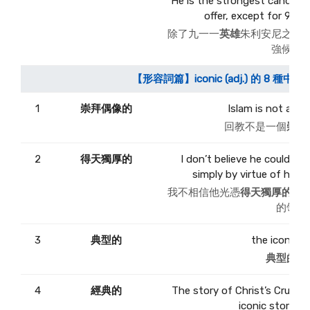
He is the strongest candidat
offer, except for 9/11 
除了九一一
英雄
朱利安尼之外
強候選
【形容詞篇】iconic (adj.) 的 8 種中
1
崇拜偶像的
Islam is not an ico
回教不是一個
崇拜
2
得天獨厚的
I don’t believe he could mo
simply by virtue of his ico
我不相信他光憑
得天獨厚的
政
的領袖
3
典型的
the iconic e
典型的
例
4
經典的
The story of Christ’s Crucifi
iconic story of