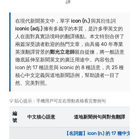
譯
在現代新聞英文中，單字
icon (n.)
與其衍生詞
iconic (adj.)
擁有多義字的本質，是許多學英文的
人在面對真實語境時的翻譯痛點。本文特別合併了
兩篇深受讀者歡迎的熱門文章，由具備 40 年專業
英漢翻譯背景的
鄭光立老師
親自提煉，將一般語意
徹底延伸至新聞英文的廣泛用途中。內容包含
icon 的 17 種語意與 iconic 的 8 種語意，共 25 種
核心中文定義與道地新聞語例，幫助讀者一目了
然、完美對照。
💡 貼心提示：手機用戶可左右滑動表格看完整例句
編
中文核心語意
道地新聞例句與對焦翻譯
號
【名詞篇】icon (n.) 的 17 種中文語