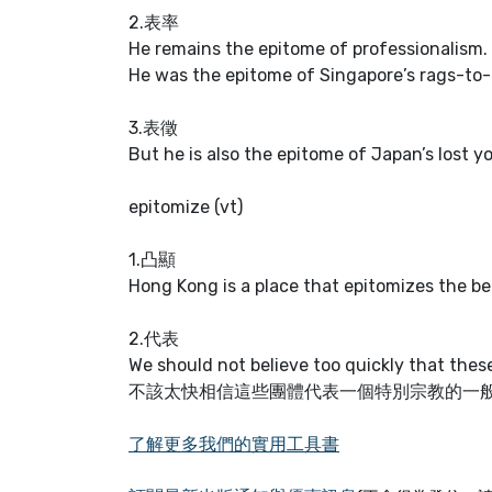
2.表率
He remains the epitome of profession
He was the epitome of Singapore’s r
3.表徵
But he is also the epitome of Japan
epitomize (vt)
1.凸顯
Hong Kong is a place that epitomizes
2.代表
We should not believe too quickly that thes
不該太快相信這些團體代表一個特別宗教的一
了解更多我們的實用工具書