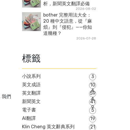
析，新聞英文翻譯必備
2026-08-02
bother 完整用法大全：
20 種中文語意，從『麻
煩』到『侵犯』——你知
道幾種？
2026-07-28
標籤
小說系列
3
英文成語
10
4
英文翻譯
59
on. 我們
4
新聞英文
41
9
電子書
5
AI翻譯
19
Klin Cheng 英文辭典系列
21