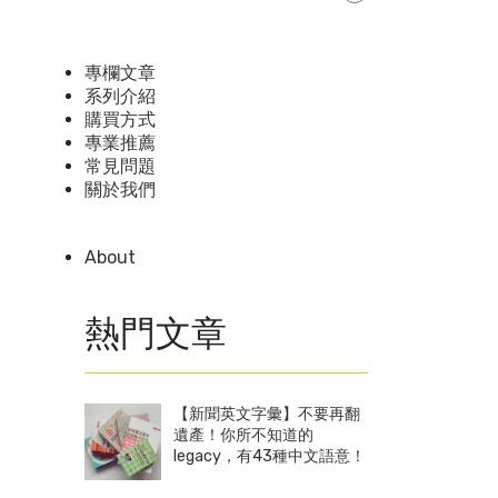
專欄文章
系列介紹
購買方式
專業推薦
常見問題
關於我們
About
熱門文章
【新聞英文字彙】不要再翻
遺產！你所不知道的
legacy，有43種中文語意！