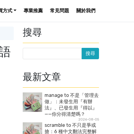
買方式
專業推薦
常見問題
關於我們
搜尋
文語
最新文章
manage to 不是「管理去
做」：未發生用『有辦
法』、已發生用『得以』
——你分得清楚嗎？
2026-08-05
scramble to 不只是爭或
搶：6 種中文翻法完整解