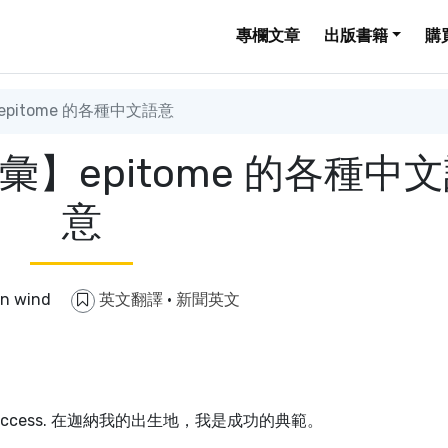
專欄文章
出版書籍
購
itome 的各種中文語意
】epitome 的各種中
意
in wind
英文翻譯
·
新聞英文
ome of success. 在迦納我的出生地，我是成功的典範。