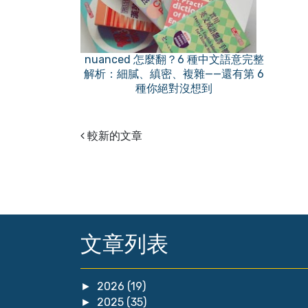
nuanced 怎麼翻？6 種中文語意完整
解析：細膩、縝密、複雜——還有第 6
種你絕對沒想到
較新的文章
文章列表
2026
(19)
►
2025
(35)
►