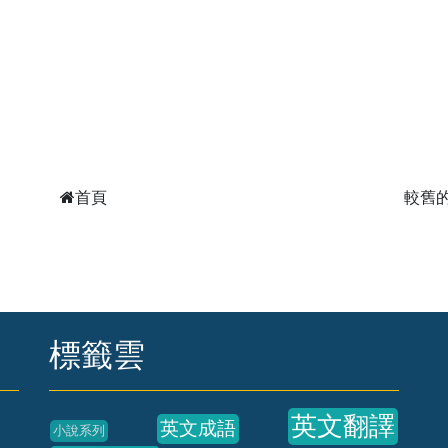
首頁
較舊
標籤雲
英文翻譯
英文成語
小說系列