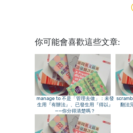
你可能會喜歡這些文章:
manage to 不是「管理去做」：未發
scram
生用『有辦法』、已發生用『得以』
翻法
——你分得清楚嗎？