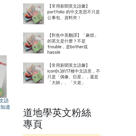
【常用新聞英文語彙】
portfolio 的中文意思不只是
公事包、資料夾！
【對焦中英翻譯】「麻煩」
的英文是什麼？不是
trouble，是bother或
hassle
【常用新聞英文語彙】
icon(n.)的17種中文語意，不
只是「偶像、巨星」，還是
「大師」、「大老」
中文語
你知道
道地學英文粉絲
專頁